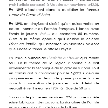
(voir l'article consacré à Maestro sur neuviéme art2.0)
.
En 1895 débuteront dans le quotidien les fameux
Lundis de Caran d’Ache
.
En 1898, antidreyfusard ulcéré qu’on puisse mettre en
cause l’honneur de l’armée française, il lance avec
Forain le journal
Psst…!
qui connaîtra 85 numéros.
C’est à la même époque qu’il dessine le célèbre
Dîner en famille
, qui brocarde les violentes passions
que suscite la fameuse affaire Dreyfus.
En 1902, le numéro de
L’Assiette au beurre
qu’il réalise
seul sur le thème de la Légion d’honneur le voit
expérimenter la technique de la gravure sur bois. Tout
en continuant à collaborer pour le
Figaro
, il délaisse
progressivement le dessin de presse pour se lancer
dans la conception de jouets en bois. Atteint de
neurasthénie, il meurt en 1909, à l’âge de 50 ans.
Son nom de plume sera repris en 1924 par une société
suisse fabriquant des crayons. La signature de l’artiste
est encore aujourd’hui le logo de la firme.