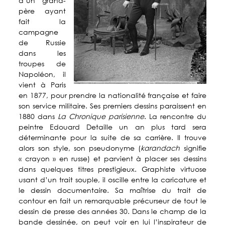
d’un grand-
père ayant
Politique de numérisation
Nos partenaires
- Périodiques
fait la
campagne
- Thématiques
de Russie
dans les
troupes de
Napoléon, il
vient à Paris
en 1877, pour prendre la nationalité française et faire
son service militaire. Ses premiers dessins paraissent en
1880 dans
La Chronique parisienne
. La rencontre du
peintre Edouard Detaille un an plus tard sera
déterminante pour la suite de sa carrière. Il trouve
alors son style, son pseudonyme (
karandach
signifie
« crayon » en russe) et parvient à placer ses dessins
dans quelques titres prestigieux. Graphiste virtuose
usant d’un trait souple, il oscille entre la caricature et
le dessin documentaire. Sa maîtrise du trait de
contour en fait un remarquable précurseur de tout le
dessin de presse des années 30. Dans le champ de la
bande dessinée, on peut voir en lui l’inspirateur de