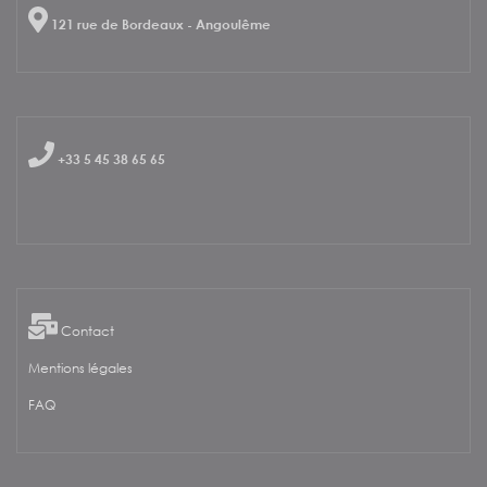
121 rue de Bordeaux - Angoulême
+33 5 45 38 65 65
Contact
Mentions légales
FAQ