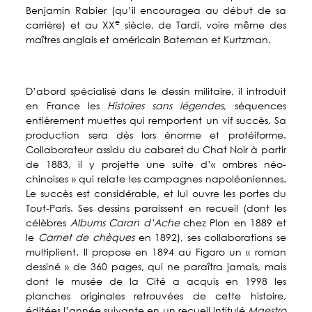
Benjamin Rabier (qu’il encouragea au début de sa
e
carrière) et au XX
siècle, de Tardi, voire même des
maîtres anglais et américain Bateman et Kurtzman.
D’abord spécialisé dans le dessin militaire, il introduit
en France les
Histoires sans légendes
, séquences
entièrement muettes qui remportent un vif succès. Sa
production sera dès lors énorme et protéiforme.
Collaborateur assidu du cabaret du Chat Noir à partir
de 1883, il y projette une suite d’« ombres néo-
chinoises » qui relate les campagnes napoléoniennes.
Le succès est considérable, et lui ouvre les portes du
Tout-Paris. Ses dessins paraissent en recueil (dont les
célèbres
Albums Caran d’Ache
chez Plon en 1889 et
le
Carnet de chèques
en 1892), ses collaborations se
multiplient. Il propose en 1894 au Figaro un « roman
dessiné » de 360 pages, qui ne paraîtra jamais, mais
dont le musée de la Cité a acquis en 1998 les
planches originales retrouvées de cette histoire,
éditées l’année suivante en un recueil intitulé
Maestro