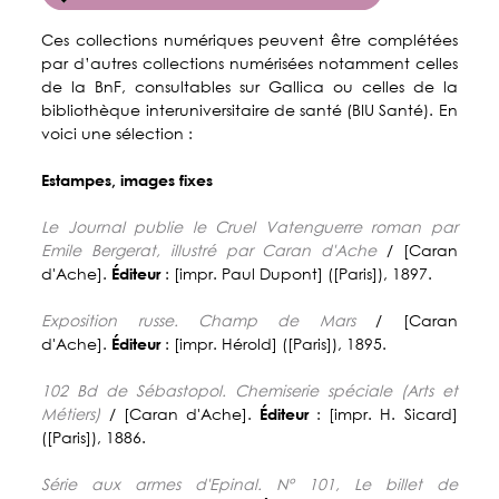
Ces collections numériques peuvent être complétées
par d’autres collections numérisées notamment celles
de la BnF, consultables sur Gallica ou celles de la
bibliothèque interuniversitaire de santé (BIU Santé). En
voici une sélection :
Estampes, images fixes
Le Journal publie le Cruel Vatenguerre roman par
Emile Bergerat, illustré par Caran d'Ache
/ [Caran
d'Ache].
Éditeur
: [impr. Paul Dupont] ([Paris]), 1897.
Exposition russe. Champ de Mars
/ [Caran
d'Ache].
Éditeur
: [impr. Hérold] ([Paris]), 1895.
102 Bd de Sébastopol. Chemiserie spéciale (Arts et
Métiers)
/ [Caran d'Ache].
Éditeur
: [impr. H. Sicard]
([Paris]), 1886.
Série aux armes d'Epinal. N° 101, Le billet de