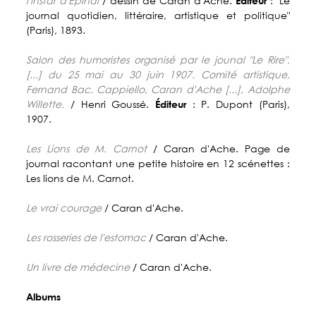
l'instar d'Epinal
/ dessin de Caran d'Ache.
Éditeur
: "Le
journal quotidien, littéraire, artistique et politique"
(Paris), 1893.
Salon des humoristes organisé par le jounal "Le Rire",
[...] du 25 mai au 30 juin 1907. Comité artistique,
Fernand Bac, Cappiello, Caran d'Ache [...], Adolphe
Willette.
/ Henri Goussé.
Éditeur
: P. Dupont (Paris),
1907.
Les Lions de M. Carnot
/ Caran d'Ache. Page de
journal racontant une petite histoire en 12 scénettes :
Les lions de M. Carnot.
Le vrai courage
/ Caran d'Ache.
Les rosseries de l'estomac
/ Caran d'Ache.
Un livre de médecine
/ Caran d'Ache.
Albums