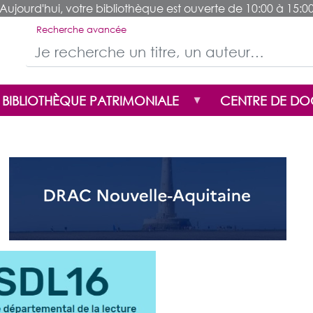
Aujourd'hui, votre bibliothèque est ouverte de 10:00 à 15:0
Aller
au
Recherche avancée
contenu
principal
BIBLIOTHÈQUE PATRIMONIALE
CENTRE DE D