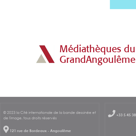
© 2023 la Cité internationale de la bande dessinée et
+33 5 45 38
de l'image, tous droits réservés
121 rue de Bordeaux - Angoulême