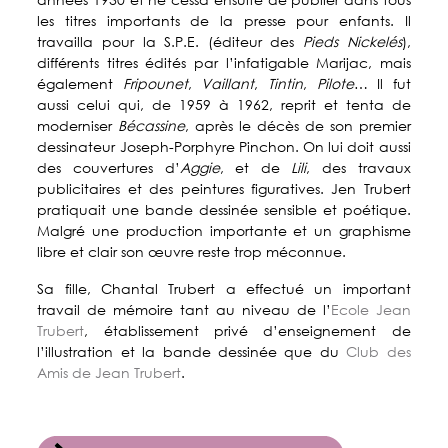
les titres importants de la presse pour enfants. Il
Politique de numérisation
Nos partenaires
- Périodiques
travailla pour la S.P.E. (éditeur des
Pieds Nickelés
),
différents titres édités par l’infatigable Marijac, mais
- Thématiques
également
Fripounet
,
Vaillant
,
Tintin
,
Pilote
… Il fut
aussi celui qui, de 1959 à 1962, reprit et tenta de
moderniser
Bécassine
, après le décès de son premier
dessinateur Joseph-Porphyre Pinchon. On lui doit aussi
des couvertures d’
Aggie
, et de
Lili
, des travaux
publicitaires et des peintures figuratives. Jen Trubert
pratiquait une bande dessinée sensible et poétique.
Malgré une production importante et un graphisme
libre et clair son œuvre reste trop méconnue.
Sa fille, Chantal Trubert a effectué un important
travail de mémoire tant au niveau de l’
Ecole Jean
Trubert
, établissement privé d’enseignement de
l’illustration et la bande dessinée que du
Club des
Amis de Jean Trubert
.