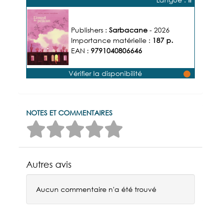
pélican
Publishers :
Sarbacane
- 2026
Importance matérielle :
187 p.
EAN :
9791040806646
Vérifier la disponibilité
NOTES ET COMMENTAIRES
Autres avis
Aucun commentaire n'a été trouvé