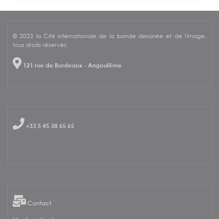
© 2023 la Cité internationale de la bande dessinée et de l'image,
tous droits réservés
121 rue de Bordeaux - Angoulême
+33 5 45 38 65 65
Contact