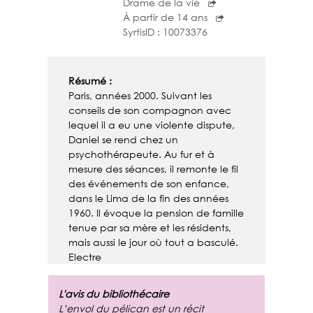
Drame de la vie
À partir de 14 ans
Politique de numérisation
Nos partenaires
- Périodiques
SyrtisID :
10073376
- Thématiques
Résumé :
Paris, années 2000. Suivant les
conseils de son compagnon avec
lequel il a eu une violente dispute,
Daniel se rend chez un
psychothérapeute. Au fur et à
mesure des séances, il remonte le fil
des événements de son enfance,
dans le Lima de la fin des années
1960. Il évoque la pension de famille
tenue par sa mère et les résidents,
mais aussi le jour où tout a basculé.
Electre
L'avis du bibliothécaire
L’envol du pélican est un récit