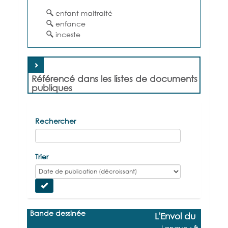
enfant maltraité
enfance
inceste
Référencé dans les listes de documents
publiques
Rechercher
Trier
Bande dessinée
L'Envol du 
Langue :
fr